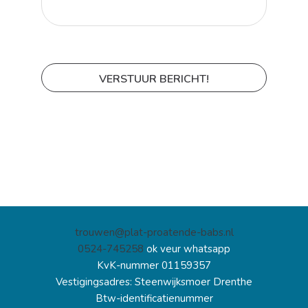
trouwen@plat-proatende-babs.nl
0524-745258
ok veur whatsapp
KvK-nummer 01159357
Vestigingsadres: Steenwijksmoer Drenthe
Btw-identificatienummer