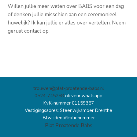
Willen jullie meer weten over BABS voor een dag
of denken jullie misschien aan een
ceremonieel
huwelijk
? Ik kan jullie er alles over vertellen. Neem
gerust
contact
op.
trouwen@plat-proatende-babs.nl
0524-745258
ok veur whatsapp
KvK-nummer 01159357
Vestigingsadres: Steenwijksmoer Drenthe
Btw-identificatienummer
Plat Proatende Babs